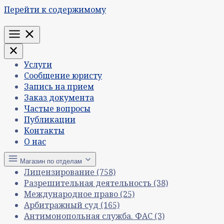
Перейти к содержимому
Меню
Услуги
Сообщение юристу
Запись на прием
Заказ документа
Частые вопросы
Публикации
Контакты
О нас
Магазин по отделам
Лицензирование
(758)
Разрешительная деятельность
(38)
Международное право
(25)
Арбитражный суд
(165)
Антимонопольная служба. ФАС
(3)