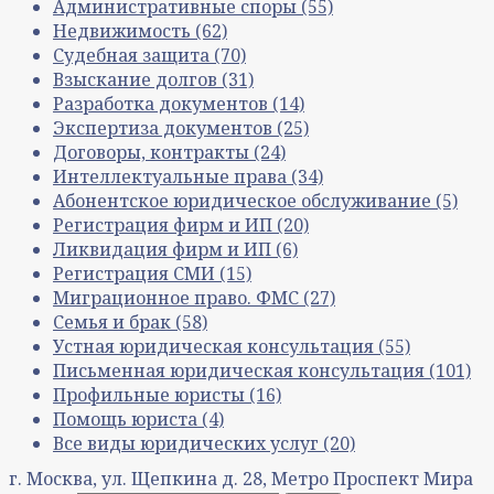
Административные споры
(55)
Недвижимость
(62)
Судебная защита
(70)
Взыскание долгов
(31)
Разработка документов
(14)
Экспертиза документов
(25)
Договоры, контракты
(24)
Интеллектуальные права
(34)
Абонентское юридическое обслуживание
(5)
Регистрация фирм и ИП
(20)
Ликвидация фирм и ИП
(6)
Регистрация СМИ
(15)
Миграционное право. ФМС
(27)
Семья и брак
(58)
Устная юридическая консультация
(55)
Письменная юридическая консультация
(101)
Профильные юристы
(16)
Помощь юриста
(4)
Все виды юридических услуг
(20)
г. Москва, ул. Щепкина д. 28, Метро Проспект Мира