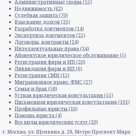
Административные споры
(55)
Недвижимость
(62)
Судебная защита
(70)
Взыскание долгов
(31)
Разработка документов
(14)
Экспертиза документов
(25)
Договоры, контракты
(24)
Интеллектуальные права
(34)
Абонентское юридическое обслуживание
(5)
Регистрация фирм и ИП
(20)
Ликвидация фирм и ИП
(6)
Регистрация СМИ
(15)
Миграционное право. ФМС
(27)
Семья и брак
(58)
Устная юридическая консультация
(55)
Письменная юридическая консультация
(101)
Профильные юристы
(16)
Помощь юриста
(4)
Все виды юридических услуг
(20)
г. Москва, ул. Щепкина д. 28, Метро Проспект Мира