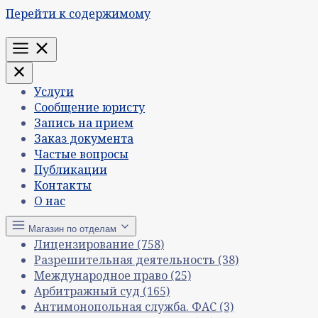
Перейти к содержимому
Меню
Услуги
Сообщение юристу
Запись на прием
Заказ документа
Частые вопросы
Публикации
Контакты
О нас
Магазин по отделам
Лицензирование
(758)
Разрешительная деятельность
(38)
Международное право
(25)
Арбитражный суд
(165)
Антимонопольная служба. ФАС
(3)