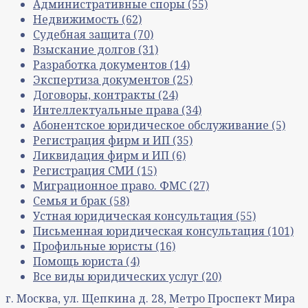
Административные споры
(55)
Недвижимость
(62)
Судебная защита
(70)
Взыскание долгов
(31)
Разработка документов
(14)
Экспертиза документов
(25)
Договоры, контракты
(24)
Интеллектуальные права
(34)
Абонентское юридическое обслуживание
(5)
Регистрация фирм и ИП
(35)
Ликвидация фирм и ИП
(6)
Регистрация СМИ
(15)
Миграционное право. ФМС
(27)
Семья и брак
(58)
Устная юридическая консультация
(55)
Письменная юридическая консультация
(101)
Профильные юристы
(16)
Помощь юриста
(4)
Все виды юридических услуг
(20)
г. Москва, ул. Щепкина д. 28, Метро Проспект Мира