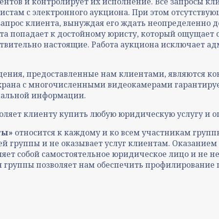
ентов и контролирует их исполнение. Все запросы кл
ристам с электронного аукциона. При этом отсутству
 запрос клиента, вынуждая его ждать неопределенно 
нта попадает к достойному юристу, который ощущает 
твительно настоящие. Работа аукциона исключает а
ведения, предоставленные нам клиентами, являются
 охрана с многочисленными видеокамерами гарантиру
иальной информации.
оляет клиенту купить любую юридическую услугу и о
ты»
относится к каждому и ко всем участникам груп
й группы и не оказывает услуг клиентам. Оказание
яет собой самостоятельное юридическое лицо и не не
ия группы позволяет нам обеспечить профилирование 