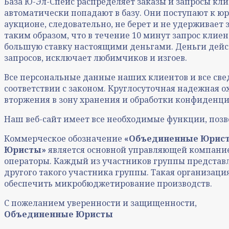
База Ю-Эл-Спейс распределяет заказы и запросы кли
автоматически попадают в базу. Они поступают к ю
аукционе, следовательно, не берет и не удерживает
таким образом, что в течение 10 минут запрос клие
большую ставку настоящими деньгами. Деньги дейс
запросов, исключает любимчиков и изгоев.
Все персональные данные наших клиентов и все с
соответствии с законом. Круглосуточная надежная
вторжения в зону хранения и обработки конфиденц
Наш веб-сайт имеет все необходимые функции, позв
Коммерческое обозначение
«Объединенные Юрис
Юристы»
является основной управляющей компание
операторы. Каждый из участников группы представл
другого такого участника группы. Такая организац
обеспечить микробюджетирование производств.
С пожеланием уверенности и защищенности,
Объединенные Юристы