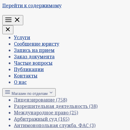
Перейти к содержимому
Меню
Услуги
Сообщение юристу
Запись на прием
Заказ документа
Частые вопросы
Публикации
Контакты
О нас
Магазин по отделам
Лицензирование
(758)
Разрешительная деятельность
(38)
Международное право
(25)
Арбитражный суд
(165)
Антимонопольная служба. ФАС
(3)