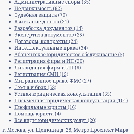
Административные споры
(55)
Недвижимость
(62)
Судебная защита
(70)
Взыскание долгов
(31)
Разработка документов
(14)
Экспертиза документов
(25)
Договоры, контракты
(24)
Интеллектуальные права
(34)
Абонентское юридическое обслуживание
(5)
Регистрация фирм и ИП
(20)
Ликвидация фирм и ИП
(6)
Регистрация СМИ
(15)
Миграционное право. ФМС
(27)
Семья и брак
(58)
Устная юридическая консультация
(55)
Письменная юридическая консультация
(101)
Профильные юристы
(16)
Помощь юриста
(4)
Все виды юридических услуг
(20)
г. Москва, ул. Щепкина д. 28, Метро Проспект Мира