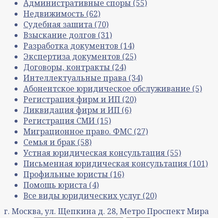
Административные споры
(55)
Недвижимость
(62)
Судебная защита
(70)
Взыскание долгов
(31)
Разработка документов
(14)
Экспертиза документов
(25)
Договоры, контракты
(24)
Интеллектуальные права
(34)
Абонентское юридическое обслуживание
(5)
Регистрация фирм и ИП
(20)
Ликвидация фирм и ИП
(6)
Регистрация СМИ
(15)
Миграционное право. ФМС
(27)
Семья и брак
(58)
Устная юридическая консультация
(55)
Письменная юридическая консультация
(101)
Профильные юристы
(16)
Помощь юриста
(4)
Все виды юридических услуг
(20)
г. Москва, ул. Щепкина д. 28, Метро Проспект Мира