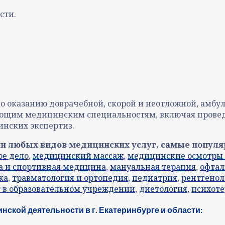
сти.
по оказанию доврачебной, скорой и неотложной, амб
ующим медицинским специальностям, включая прове
нских экспертиз.
и любых видов медицинских услуг, самые популя
ое дело
,
медицинский массаж
,
медицинские осмотры 
а и спортивная медицина
,
мануальная терапия
,
офтал
ка
,
травматология и ортопедия
,
педиатрия
,
рентгенол
 в образовательном учреждении
,
диетология
,
психот
кой деятельности в г. Екатеринбурге и области: