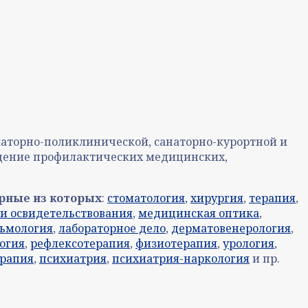
улаторно-поликлинической, санаторно-курортной и
дение профилактических медицинских,
рные из которых
:
стоматология
,
хирургия
,
терапия
,
и освидетельствования
,
медицинская оптика
,
ьмология
,
лабораторное дело
,
дерматовенерология
,
огия
,
рефлексотерапия
,
физиотерапия
,
урология
,
ерапия
,
психиатрия
,
психиатрия-наркология
и пр.