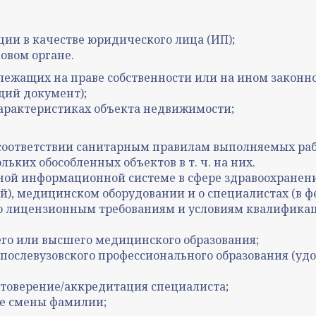
ции в качестве юридического лица (ИП);
говом органе.
жащих на праве собственности или на ином законн
щий документ);
характеристиках объекта недвижимости;
соответствии санитарным правилам выполняемых рабо
ких обособленных объектов в т. ч. на них.
ной информационной системе в сфере здравоохранени
), медицинском оборудовании и о специалистах (в ф
 лицензионным требованиям и условиям квалификац
о или высшего медицинского образования;
ослевузовского профессионального образования (уд
стоверение/аккредитация специалиста;
ае смены фамилии;