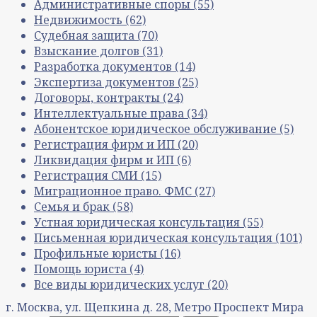
Административные споры
(55)
Недвижимость
(62)
Судебная защита
(70)
Взыскание долгов
(31)
Разработка документов
(14)
Экспертиза документов
(25)
Договоры, контракты
(24)
Интеллектуальные права
(34)
Абонентское юридическое обслуживание
(5)
Регистрация фирм и ИП
(20)
Ликвидация фирм и ИП
(6)
Регистрация СМИ
(15)
Миграционное право. ФМС
(27)
Семья и брак
(58)
Устная юридическая консультация
(55)
Письменная юридическая консультация
(101)
Профильные юристы
(16)
Помощь юриста
(4)
Все виды юридических услуг
(20)
г. Москва, ул. Щепкина д. 28, Метро Проспект Мира