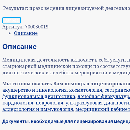
Результат:
право ведения лицензируемой деятельно
Запрос
Артикул:
700030019
Описание
Описание
Медицинская деятельность включает в себя услуги 
стационарной медицинской помощи по соответств
диагностических и лечебных мероприятий и медици
Мы готовы оказать Вам помощь в лицензировани
акушерство и гинекология
,
косметология
,
сестринск
функциональная диагностика
,
лечебная физкультур
кардиология
,
неврология
,
ультразвуковая диагности
аллергология и иммунология
,
медицинский кабинет
Документы, необходимые для лицензирования медицинс