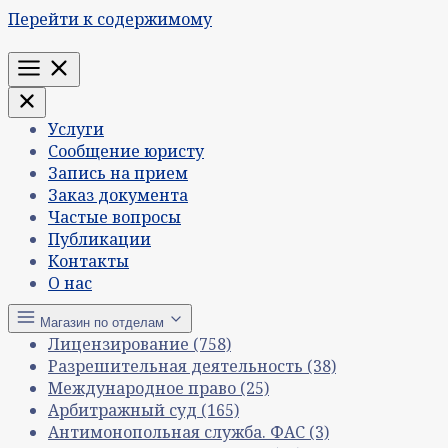
Перейти к содержимому
Меню
Услуги
Сообщение юристу
Запись на прием
Заказ документа
Частые вопросы
Публикации
Контакты
О нас
Магазин по отделам
Лицензирование
(758)
Разрешительная деятельность
(38)
Международное право
(25)
Арбитражный суд
(165)
Антимонопольная служба. ФАС
(3)