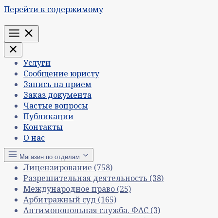
Перейти к содержимому
Меню
Услуги
Сообщение юристу
Запись на прием
Заказ документа
Частые вопросы
Публикации
Контакты
О нас
Магазин по отделам
Лицензирование
(758)
Разрешительная деятельность
(38)
Международное право
(25)
Арбитражный суд
(165)
Антимонопольная служба. ФАС
(3)