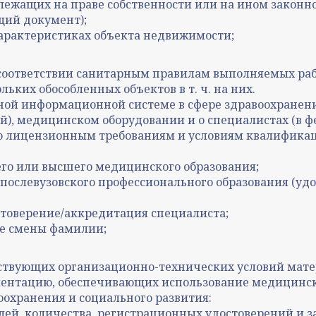
жащих на праве собственности или на ином законн
щий документ);
характеристиках объекта недвижимости;
соответствии санитарным правилам выполняемых рабо
ких обособленных объектов в т. ч. на них.
ной информационной системе в сфере здравоохранени
), медицинском оборудовании и о специалистах (в ф
 лицензионным требованиям и условиям квалификац
о или высшего медицинского образования;
ослевузовского профессионального образования (уд
стоверение/аккредитация специалиста;
ае смены фамилии;
твующих организационно-технических условий мате
ументацию, обеспечивающих использование медицинс
оохранения и социального развития:
елей, количества, регистрационных удостоверений и 