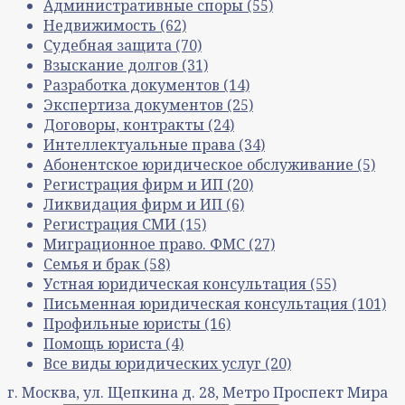
Административные споры
(55)
Недвижимость
(62)
Судебная защита
(70)
Взыскание долгов
(31)
Разработка документов
(14)
Экспертиза документов
(25)
Договоры, контракты
(24)
Интеллектуальные права
(34)
Абонентское юридическое обслуживание
(5)
Регистрация фирм и ИП
(20)
Ликвидация фирм и ИП
(6)
Регистрация СМИ
(15)
Миграционное право. ФМС
(27)
Семья и брак
(58)
Устная юридическая консультация
(55)
Письменная юридическая консультация
(101)
Профильные юристы
(16)
Помощь юриста
(4)
Все виды юридических услуг
(20)
г. Москва, ул. Щепкина д. 28, Метро Проспект Мира