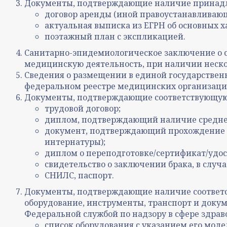
Документы, подтверждающие наличие принадле
договор аренды (иной правоустанавливаю
актуальная выписка из ЕГРН об основных 
поэтажный план с экспликацией.
Санитарно-эпидемиологическое заключение о 
медицинскую деятельность, при наличии несколь
Сведения о размещении в единой государствен
федеральном реестре медицинских организаций
Документы, подтверждающие соответствующую
трудовой договор;
диплом, подтверждающий наличие среднег
документ, подтверждающий прохождение п
интернатуры);
диплом о переподготовке/сертификат/удо
свидетельство о заключении брака, в случ
СНИЛС, паспорт.
Документы, подтверждающие наличие соответс
оборудование, инструменты, транспорт и док
Федеральной службой по надзору в сфере здрав
список оборудования с указанием его мод