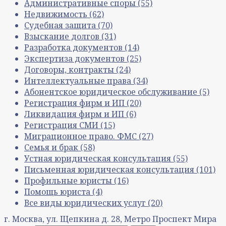
Административные споры
(55)
Недвижимость
(62)
Судебная защита
(70)
Взыскание долгов
(31)
Разработка документов
(14)
Экспертиза документов
(25)
Договоры, контракты
(24)
Интеллектуальные права
(34)
Абонентское юридическое обслуживание
(5)
Регистрация фирм и ИП
(20)
Ликвидация фирм и ИП
(6)
Регистрация СМИ
(15)
Миграционное право. ФМС
(27)
Семья и брак
(58)
Устная юридическая консультация
(55)
Письменная юридическая консультация
(101)
Профильные юристы
(16)
Помощь юриста
(4)
Все виды юридических услуг
(20)
г. Москва, ул. Щепкина д. 28, Метро Проспект Мира