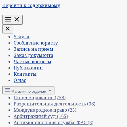
Перейти к содержимому
Меню
Услуги
Сообщение юристу
Запись на прием
Заказ документа
Частые вопросы
Публикации
Контакты
О нас
Магазин по отделам
Лицензирование
(758)
Разрешительная деятельность
(38)
Международное право
(25)
Арбитражный суд
(165)
Антимонопольная служба. ФАС
(3)