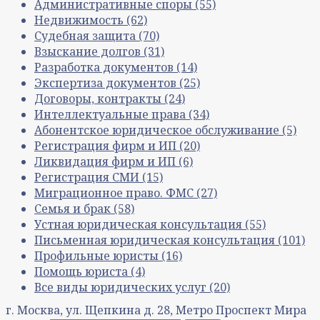
Административные споры
(55)
Недвижимость
(62)
Судебная защита
(70)
Взыскание долгов
(31)
Разработка документов
(14)
Экспертиза документов
(25)
Договоры, контракты
(24)
Интеллектуальные права
(34)
Абонентское юридическое обслуживание
(5)
Регистрация фирм и ИП
(20)
Ликвидация фирм и ИП
(6)
Регистрация СМИ
(15)
Миграционное право. ФМС
(27)
Семья и брак
(58)
Устная юридическая консультация
(55)
Письменная юридическая консультация
(101)
Профильные юристы
(16)
Помощь юриста
(4)
Все виды юридических услуг
(20)
г. Москва, ул. Щепкина д. 28, Метро Проспект Мира