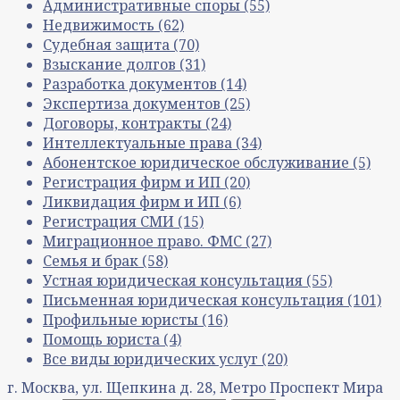
Административные споры
(55)
Недвижимость
(62)
Судебная защита
(70)
Взыскание долгов
(31)
Разработка документов
(14)
Экспертиза документов
(25)
Договоры, контракты
(24)
Интеллектуальные права
(34)
Абонентское юридическое обслуживание
(5)
Регистрация фирм и ИП
(20)
Ликвидация фирм и ИП
(6)
Регистрация СМИ
(15)
Миграционное право. ФМС
(27)
Семья и брак
(58)
Устная юридическая консультация
(55)
Письменная юридическая консультация
(101)
Профильные юристы
(16)
Помощь юриста
(4)
Все виды юридических услуг
(20)
г. Москва, ул. Щепкина д. 28, Метро Проспект Мира