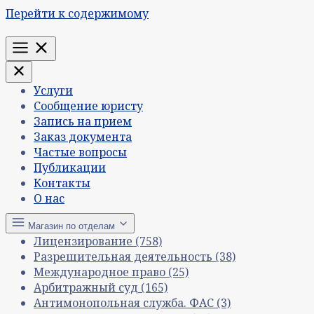
Перейти к содержимому
Меню
Услуги
Сообщение юристу
Запись на прием
Заказ документа
Частые вопросы
Публикации
Контакты
О нас
Магазин по отделам
Лицензирование
(758)
Разрешительная деятельность
(38)
Международное право
(25)
Арбитражный суд
(165)
Антимонопольная служба. ФАС
(3)