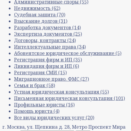
Административные споры
(55)
Недвижимость
(62)
Судебная защита
(70)
Взыскание долгов
(31)
Разработка документов
(14)
Экспертиза документов
(25)
Договоры, контракты
(24)
Интеллектуальные права
(34)
Абонентское юридическое обслуживание
(5)
Регистрация фирм и ИП
(35)
Ликвидация фирм и ИП
(6)
Регистрация СМИ
(15)
Миграционное право. ФМС
(27)
Семья и брак
(58)
Устная юридическая консультация
(55)
Письменная юридическая консультация
(101)
Профильные юристы
(16)
Помощь юриста
(4)
Все виды юридических услуг
(20)
г. Москва, ул. Щепкина д. 28, Метро Проспект Мира