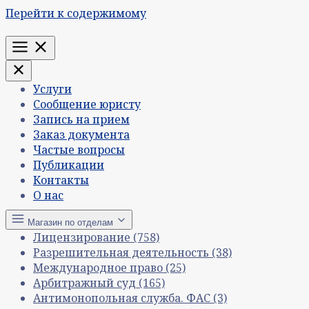
Перейти к содержимому
Меню
Услуги
Сообщение юристу
Запись на прием
Заказ документа
Частые вопросы
Публикации
Контакты
О нас
Магазин по отделам
Лицензирование
(758)
Разрешительная деятельность
(38)
Международное право
(25)
Арбитражный суд
(165)
Антимонопольная служба. ФАС
(3)