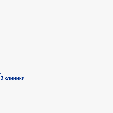
а
ой клиники