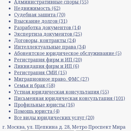
Административные споры
(55)
Недвижимость
(62)
Судебная защита
(70)
Взыскание долгов
(31)
Разработка документов
(14)
Экспертиза документов
(25)
Договоры, контракты
(24)
Интеллектуальные права
(34)
Абонентское юридическое обслуживание
(5)
Регистрация фирм и ИП
(20)
Ликвидация фирм и ИП
(6)
Регистрация СМИ
(15)
Миграционное право. ФМС
(27)
Семья и брак
(58)
Устная юридическая консультация
(55)
Письменная юридическая консультация
(101)
Профильные юристы
(16)
Помощь юриста
(4)
Все виды юридических услуг
(20)
г. Москва, ул. Щепкина д. 28, Метро Проспект Мира