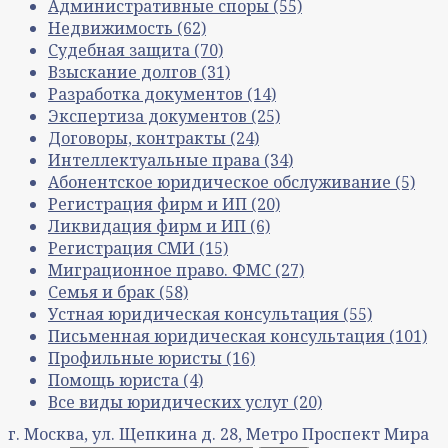
Административные споры
(55)
Недвижимость
(62)
Судебная защита
(70)
Взыскание долгов
(31)
Разработка документов
(14)
Экспертиза документов
(25)
Договоры, контракты
(24)
Интеллектуальные права
(34)
Абонентское юридическое обслуживание
(5)
Регистрация фирм и ИП
(20)
Ликвидация фирм и ИП
(6)
Регистрация СМИ
(15)
Миграционное право. ФМС
(27)
Семья и брак
(58)
Устная юридическая консультация
(55)
Письменная юридическая консультация
(101)
Профильные юристы
(16)
Помощь юриста
(4)
Все виды юридических услуг
(20)
г. Москва, ул. Щепкина д. 28, Метро Проспект Мира