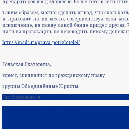
препараторов вред здоровью. Более того, в сети Инт
Таким образом, можно сделать вывод, что сколько б
и приходят на их место, совершенствуя свои мо
исключение, на смену одной банде придет другая.
идти на провокации, не переводить никому денежны
https://m.ulc.ru/prava-potrebitelej/
Гольская Екатерина,
юрист, специалист по гражданскому праву
группы Объединённые Юристы.
Опубликовано в
Случай из юридической практики
Навигация по записям
Предыдущая:
Как иностранцу получить налоговый 