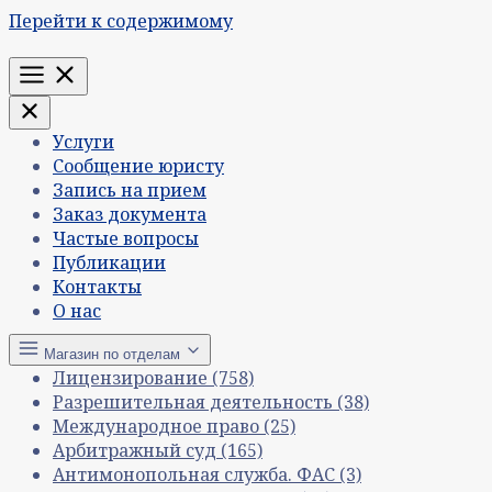
Перейти к содержимому
Меню
Услуги
Сообщение юристу
Запись на прием
Заказ документа
Частые вопросы
Публикации
Контакты
О нас
Магазин по отделам
Лицензирование
(758)
Разрешительная деятельность
(38)
Международное право
(25)
Арбитражный суд
(165)
Антимонопольная служба. ФАС
(3)