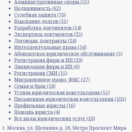
Административные споры
(55)
Недвижимость
(62)
Судебная защита
(70)
Взыскание долгов
(31)
Разработка документов
(14)
Экспертиза документов
(25)
Договоры, контракты
(24)
Интеллектуальные права
(34)
Абонентское юридическое обслуживание
(5)
Регистрация фирм и ИП
(20)
Ликвидация фирм и ИП
(6)
Регистрация СМИ
(15)
Миграционное право. ФМС
(27)
Семья и брак
(58)
Устная юридическая консультация
(55)
Письменная юридическая консультация
(101)
Профильные юристы
(16)
Помощь юриста
(4)
Все виды юридических услуг
(20)
г. Москва, ул. Щепкина д. 28, Метро Проспект Мира