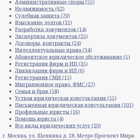
Административные споры
(55)
Недвижимость
(62)
Судебная защита
(70)
Взыскание долгов
(31)
Разработка документов
(14)
Экспертиза документов
(25)
Договоры, контракты
(24)
Интеллектуальные права
(34)
Абонентское юридическое обслуживание
(5)
Регистрация фирм и ИП
(35)
Ликвидация фирм и ИП
(6)
Регистрация СМИ
(15)
Миграционное право. ФМС
(27)
Семья и брак
(58)
Устная юридическая консультация
(55)
Письменная юридическая консультация
(101)
Профильные юристы
(16)
Помощь юриста
(4)
Все виды юридических услуг
(20)
г. Москва, ул. Щепкина д. 28, Метро Проспект Мира