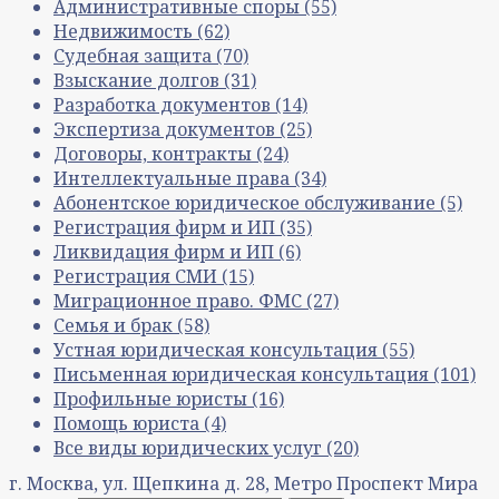
Административные споры
(55)
Недвижимость
(62)
Судебная защита
(70)
Взыскание долгов
(31)
Разработка документов
(14)
Экспертиза документов
(25)
Договоры, контракты
(24)
Интеллектуальные права
(34)
Абонентское юридическое обслуживание
(5)
Регистрация фирм и ИП
(35)
Ликвидация фирм и ИП
(6)
Регистрация СМИ
(15)
Миграционное право. ФМС
(27)
Семья и брак
(58)
Устная юридическая консультация
(55)
Письменная юридическая консультация
(101)
Профильные юристы
(16)
Помощь юриста
(4)
Все виды юридических услуг
(20)
г. Москва, ул. Щепкина д. 28, Метро Проспект Мира