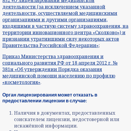
852 «О лицензировании медицинской
деятельности (за исключением указанной
деятельности, осуществляемой медицинскими
организациями и другими организациями,
входящими в частную систему здравоохранения, на
территории инновационного центра «Сколково») и
признании утратившими силу некоторых актов
Правительства Российской Федерации»
;
Приказ Министерства здравоохранения и
социального развития РФ от 18 апреля 2012 г. №
381н «Об утверждении Порядка оказания
медицинской помощи населению по профилю
«косметология»
.
Орган лицензирования может отказать в
предоставлении лицензии в случае:
Наличия в документах, предоставленных
соискателем лицензии, недостоверной или
искажённой информации.