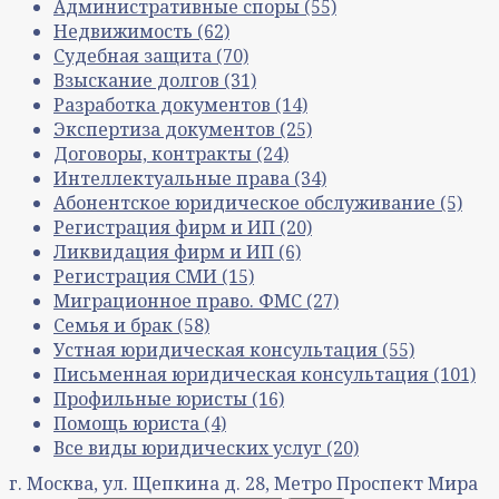
Административные споры
(55)
Недвижимость
(62)
Судебная защита
(70)
Взыскание долгов
(31)
Разработка документов
(14)
Экспертиза документов
(25)
Договоры, контракты
(24)
Интеллектуальные права
(34)
Абонентское юридическое обслуживание
(5)
Регистрация фирм и ИП
(20)
Ликвидация фирм и ИП
(6)
Регистрация СМИ
(15)
Миграционное право. ФМС
(27)
Семья и брак
(58)
Устная юридическая консультация
(55)
Письменная юридическая консультация
(101)
Профильные юристы
(16)
Помощь юриста
(4)
Все виды юридических услуг
(20)
г. Москва, ул. Щепкина д. 28, Метро Проспект Мира