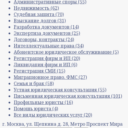
Административные споры
(55)
Недвижимость
(62)
Судебная защита
(70)
Взыскание долгов
(31)
Разработка документов
(14)
Экспертиза документов
(25)
Договоры, контракты
(24)
Интеллектуальные права
(34)
Абонентское юридическое обслуживание
(5)
Регистрация фирм и ИП
(20)
Ликвидация фирм и ИП
(6)
Регистрация СМИ
(15)
Миграционное право. ФМС
(27)
Семья и брак
(58)
Устная юридическая консультация
(55)
Письменная юридическая консультация
(101)
Профильные юристы
(16)
Помощь юриста
(4)
Все виды юридических услуг
(20)
г. Москва, ул. Щепкина д. 28, Метро Проспект Мира