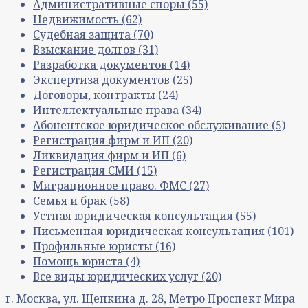
Административные споры
(55)
Недвижимость
(62)
Судебная защита
(70)
Взыскание долгов
(31)
Разработка документов
(14)
Экспертиза документов
(25)
Договоры, контракты
(24)
Интеллектуальные права
(34)
Абонентское юридическое обслуживание
(5)
Регистрация фирм и ИП
(20)
Ликвидация фирм и ИП
(6)
Регистрация СМИ
(15)
Миграционное право. ФМС
(27)
Семья и брак
(58)
Устная юридическая консультация
(55)
Письменная юридическая консультация
(101)
Профильные юристы
(16)
Помощь юриста
(4)
Все виды юридических услуг
(20)
г. Москва, ул. Щепкина д. 28, Метро Проспект Мира