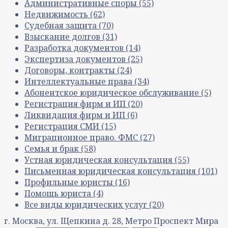
Административные споры
(55)
Недвижимость
(62)
Судебная защита
(70)
Взыскание долгов
(31)
Разработка документов
(14)
Экспертиза документов
(25)
Договоры, контракты
(24)
Интеллектуальные права
(34)
Абонентское юридическое обслуживание
(5)
Регистрация фирм и ИП
(20)
Ликвидация фирм и ИП
(6)
Регистрация СМИ
(15)
Миграционное право. ФМС
(27)
Семья и брак
(58)
Устная юридическая консультация
(55)
Письменная юридическая консультация
(101)
Профильные юристы
(16)
Помощь юриста
(4)
Все виды юридических услуг
(20)
г. Москва, ул. Щепкина д. 28, Метро Проспект Мира