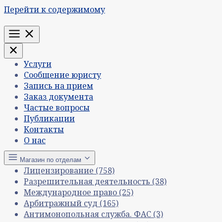
Перейти к содержимому
Меню
Услуги
Сообщение юристу
Запись на прием
Заказ документа
Частые вопросы
Публикации
Контакты
О нас
Магазин по отделам
Лицензирование
(758)
Разрешительная деятельность
(38)
Международное право
(25)
Арбитражный суд
(165)
Антимонопольная служба. ФАС
(3)