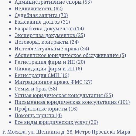
Административные споры
(55)
Недвижимость
(62)
Судебная защита
(70)
Взыскание долгов
(31)
Разработка документов
(14)
Экспертиза документов
(25)
Договоры, контракты
(24)
Интеллектуальные права
(34)
Абонентское юридическое обслуживание
(5)
Регистрация фирм и ИП
(20)
Ликвидация фирм и ИП
(6)
Регистрация СМИ
(15)
Миграционное право. ФМС
(27)
Семья и брак
(58)
Устная юридическая консультация
(55)
Письменная юридическая консультация
(101)
Профильные юристы
(16)
Помощь юриста
(4)
Все виды юридических услуг
(20)
г. Москва, ул. Щепкина д. 28, Метро Проспект Мира