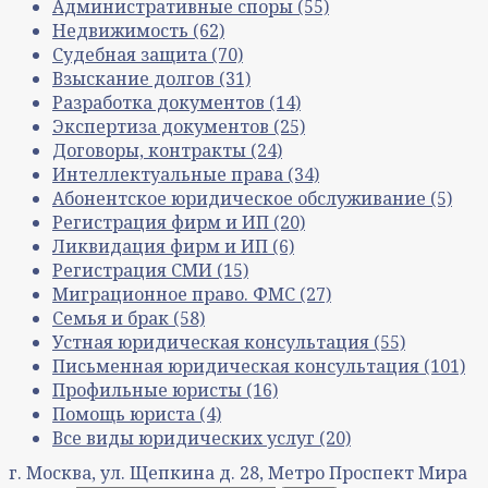
Административные споры
(55)
Недвижимость
(62)
Судебная защита
(70)
Взыскание долгов
(31)
Разработка документов
(14)
Экспертиза документов
(25)
Договоры, контракты
(24)
Интеллектуальные права
(34)
Абонентское юридическое обслуживание
(5)
Регистрация фирм и ИП
(20)
Ликвидация фирм и ИП
(6)
Регистрация СМИ
(15)
Миграционное право. ФМС
(27)
Семья и брак
(58)
Устная юридическая консультация
(55)
Письменная юридическая консультация
(101)
Профильные юристы
(16)
Помощь юриста
(4)
Все виды юридических услуг
(20)
г. Москва, ул. Щепкина д. 28, Метро Проспект Мира