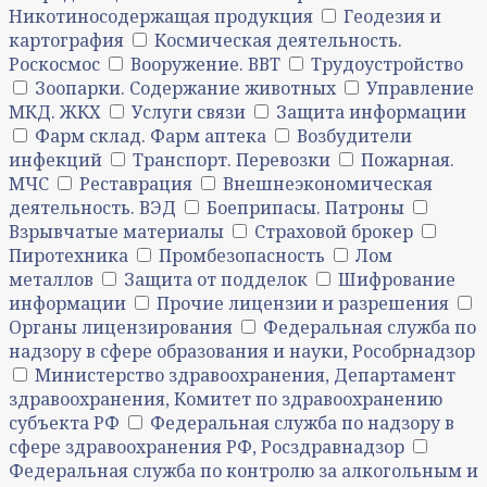
Никотиносодержащая продукция
Геодезия и
картография
Космическая деятельность.
Роскосмос
Вооружение. ВВТ
Трудоустройство
Зоопарки. Содержание животных
Управление
МКД. ЖКХ
Услуги связи
Защита информации
Фарм склад. Фарм аптека
Возбудители
инфекций
Транспорт. Перевозки
Пожарная.
МЧС
Реставрация
Внешнеэкономическая
деятельность. ВЭД
Боеприпасы. Патроны
Взрывчатые материалы
Страховой брокер
Пиротехника
Промбезопасность
Лом
металлов
Защита от подделок
Шифрование
информации
Прочие лицензии и разрешения
Органы лицензирования
Федеральная служба по
надзору в сфере образования и науки, Рособрнадзор
Министерство здравоохранения, Департамент
здравоохранения, Комитет по здравоохранению
субъекта РФ
Федеральная служба по надзору в
сфере здравоохранения РФ, Росздравнадзор
Федеральная служба по контролю за алкогольным и