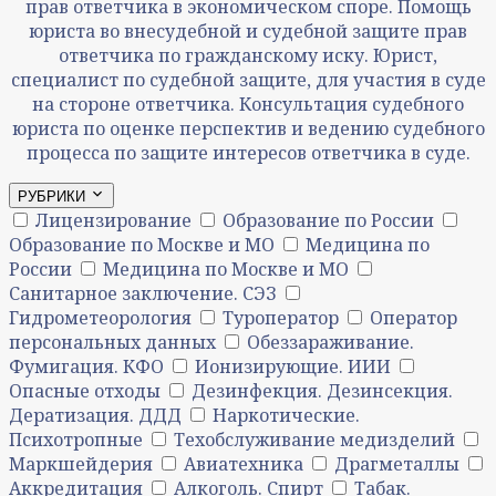
прав ответчика в экономическом споре. Помощь
юриста во внесудебной и судебной защите прав
ответчика по гражданскому иску. Юрист,
специалист по судебной защите, для участия в суде
на стороне ответчика. Консультация судебного
юриста по оценке перспектив и ведению судебного
процесса по защите интересов ответчика в суде.
РУБРИКИ
Лицензирование
Образование по России
Образование по Москве и МО
Медицина по
России
Медицина по Москве и МО
Санитарное заключение. СЭЗ
Гидрометеорология
Туроператор
Оператор
персональных данных
Обеззараживание.
Фумигация. КФО
Ионизирующие. ИИИ
Опасные отходы
Дезинфекция. Дезинсекция.
Дератизация. ДДД
Наркотические.
Психотропные
Техобслуживание медизделий
Маркшейдерия
Авиатехника
Драгметаллы
Аккредитация
Алкоголь. Спирт
Табак.