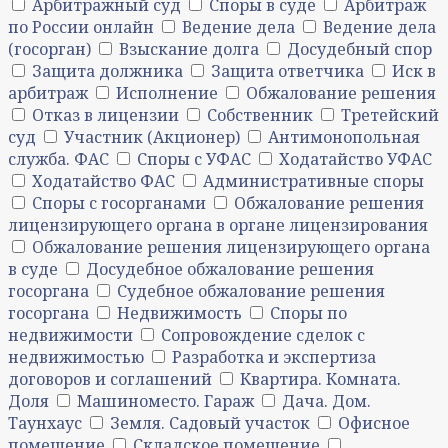
Арбитражный суд
Споры в суде
Арбитраж
по России онлайн
Ведение дела
Ведение дела
(госорган)
Взыскание долга
Досудебный спор
Защита должника
Защита ответчика
Иск в
арбитраж
Исполнение
Обжалование решения
Отказ в лицензии
Собственник
Третейский
суд
Участник (Акционер)
Антимонопольная
служба. ФАС
Споры с УФАС
Ходатайство УФАС
Ходатайство ФАС
Административные споры
Споры с госорганами
Обжалование решения
лицензирующего органа в органе лицензирования
Обжалование решения лицензирующего органа
в суде
Досудебное обжалование решения
госоргана
Судебное обжалование решения
госоргана
Недвижимость
Споры по
недвижимости
Сопровождение сделок с
недвижимостью
Разработка и экспертиза
договоров и соглашений
Квартира. Комната.
Доля
Машиноместо. Гараж
Дача. Дом.
Таунхаус
Земля. Садовый участок
Офисное
помещение
Складское помещение