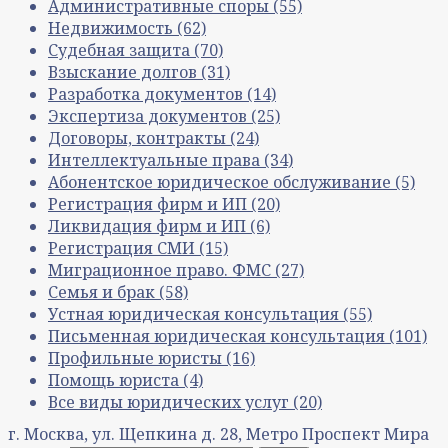
Административные споры
(55)
Недвижимость
(62)
Судебная защита
(70)
Взыскание долгов
(31)
Разработка документов
(14)
Экспертиза документов
(25)
Договоры, контракты
(24)
Интеллектуальные права
(34)
Абонентское юридическое обслуживание
(5)
Регистрация фирм и ИП
(20)
Ликвидация фирм и ИП
(6)
Регистрация СМИ
(15)
Миграционное право. ФМС
(27)
Семья и брак
(58)
Устная юридическая консультация
(55)
Письменная юридическая консультация
(101)
Профильные юристы
(16)
Помощь юриста
(4)
Все виды юридических услуг
(20)
г. Москва, ул. Щепкина д. 28, Метро Проспект Мира