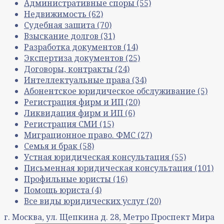
Административные споры
(55)
Недвижимость
(62)
Судебная защита
(70)
Взыскание долгов
(31)
Разработка документов
(14)
Экспертиза документов
(25)
Договоры, контракты
(24)
Интеллектуальные права
(34)
Абонентское юридическое обслуживание
(5)
Регистрация фирм и ИП
(20)
Ликвидация фирм и ИП
(6)
Регистрация СМИ
(15)
Миграционное право. ФМС
(27)
Семья и брак
(58)
Устная юридическая консультация
(55)
Письменная юридическая консультация
(101)
Профильные юристы
(16)
Помощь юриста
(4)
Все виды юридических услуг
(20)
г. Москва, ул. Щепкина д. 28, Метро Проспект Мира