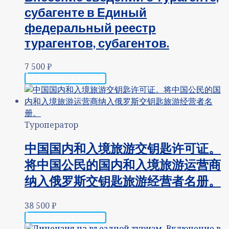
субагенте в Единый
федеральный реестр
турагентов, субагентов.
7 500
₽
Добавить в корзину
Туроператор
中国国内和入境旅游交钥匙许可证。
将中国公民的国内和入境旅游运营商
纳入俄罗斯交钥匙旅游经营者名册。
38 500
₽
Добавить в корзину