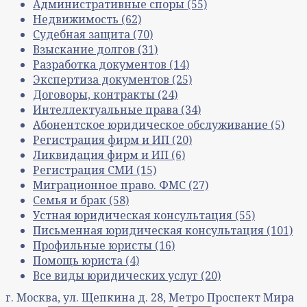
Административные споры
(55)
Недвижимость
(62)
Судебная защита
(70)
Взыскание долгов
(31)
Разработка документов
(14)
Экспертиза документов
(25)
Договоры, контракты
(24)
Интеллектуальные права
(34)
Абонентское юридическое обслуживание
(5)
Регистрация фирм и ИП
(20)
Ликвидация фирм и ИП
(6)
Регистрация СМИ
(15)
Миграционное право. ФМС
(27)
Семья и брак
(58)
Устная юридическая консультация
(55)
Письменная юридическая консультация
(101)
Профильные юристы
(16)
Помощь юриста
(4)
Все виды юридических услуг
(20)
г. Москва, ул. Щепкина д. 28, Метро Проспект Мира