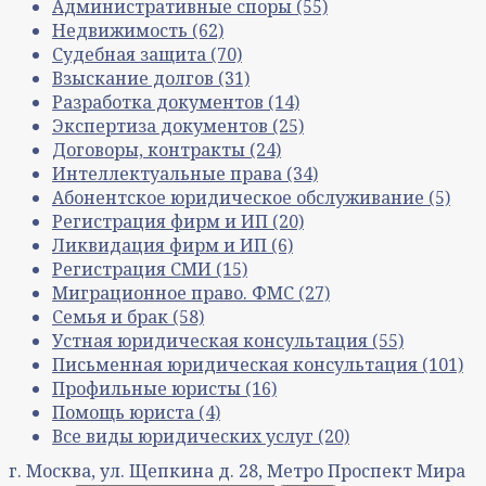
Административные споры
(55)
Недвижимость
(62)
Судебная защита
(70)
Взыскание долгов
(31)
Разработка документов
(14)
Экспертиза документов
(25)
Договоры, контракты
(24)
Интеллектуальные права
(34)
Абонентское юридическое обслуживание
(5)
Регистрация фирм и ИП
(20)
Ликвидация фирм и ИП
(6)
Регистрация СМИ
(15)
Миграционное право. ФМС
(27)
Семья и брак
(58)
Устная юридическая консультация
(55)
Письменная юридическая консультация
(101)
Профильные юристы
(16)
Помощь юриста
(4)
Все виды юридических услуг
(20)
г. Москва, ул. Щепкина д. 28, Метро Проспект Мира