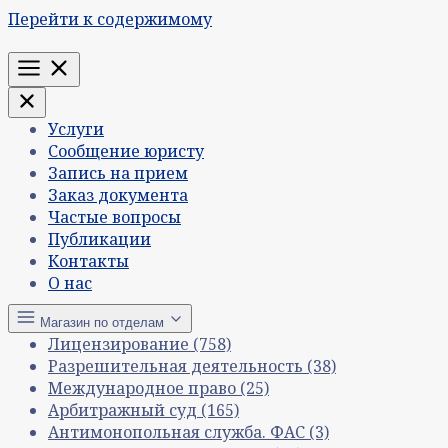
Перейти к содержимому
Меню
Услуги
Сообщение юристу
Запись на прием
Заказ документа
Частые вопросы
Публикации
Контакты
О нас
Магазин по отделам
Лицензирование
(758)
Разрешительная деятельность
(38)
Международное право
(25)
Арбитражный суд
(165)
Антимонопольная служба. ФАС
(3)