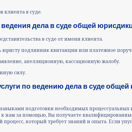
в клиента в суде
.
я
ве
дения дела в суде общей юрисдикц
едставительства в суде от имени клиента.
 юристу подлинник квитанции или платежное поручен
заявление, апелляционную, кассационную жалобу.
нную силу.
услуги
по
ве
дению дела
в суде общей 
 навыками подготовки необходимых процессуальных и
к нам за помощью, Вы получаете квалифицированные 
й процесс, который требует знаний и опыта. Если упу