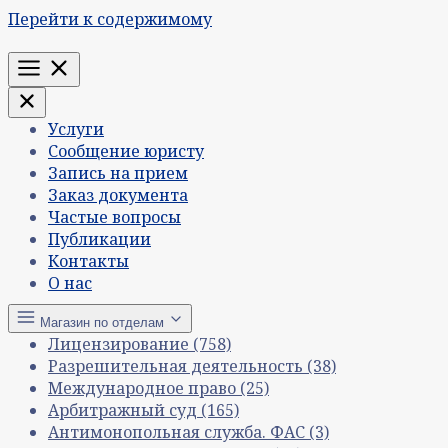
Перейти к содержимому
Меню
Услуги
Сообщение юристу
Запись на прием
Заказ документа
Частые вопросы
Публикации
Контакты
О нас
Магазин по отделам
Лицензирование
(758)
Разрешительная деятельность
(38)
Международное право
(25)
Арбитражный суд
(165)
Антимонопольная служба. ФАС
(3)