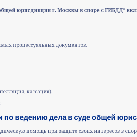
общей юрисдикции г. Москвы в споре с ГИБДДˮ вкл
димых процессуальных документов
.
пелляция, кассация)
.
.
 по ве
дению дела в суде общей юрис
ическую помощь при защите своих интересов в спор