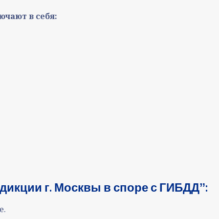
ючают в себя:
дикции г. Москвы в споре с ГИБДДˮ:
е.