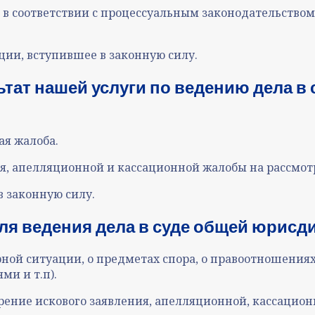
а в соответствии с процессуальным законодательств
ии, вступившее в законную силу.
тат нашей услуги
по ве
дению дела в 
ая жалоба
.
ия, апелляционной и кассационной жалобы на рассмо
в законную силу
.
я ведения дела в суде общей юрисдик
ой ситуации, о предметах спора, о правоотношениях
ми и т.п)
.
рение искового заявления, апелляционной, кассацио