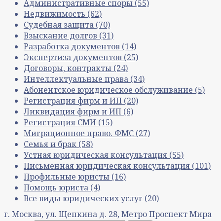
Административные споры
(55)
Недвижимость
(62)
Судебная защита
(70)
Взыскание долгов
(31)
Разработка документов
(14)
Экспертиза документов
(25)
Договоры, контракты
(24)
Интеллектуальные права
(34)
Абонентское юридическое обслуживание
(5)
Регистрация фирм и ИП
(20)
Ликвидация фирм и ИП
(6)
Регистрация СМИ
(15)
Миграционное право. ФМС
(27)
Семья и брак
(58)
Устная юридическая консультация
(55)
Письменная юридическая консультация
(101)
Профильные юристы
(16)
Помощь юриста
(4)
Все виды юридических услуг
(20)
г. Москва, ул. Щепкина д. 28, Метро Проспект Мира