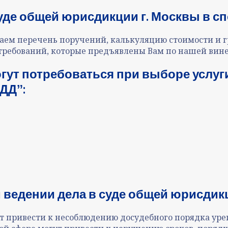
уде общей юрисдикции г. Москвы в сп
аем перечень поручений, калькуляцию стоимости и г
требований, которые предъявлены Вам по нашей вине
гут потребоваться при выборе услуги
ДДˮ:
м
ве
дении дела в
суде общей юрисдикц
 привести к несоблюдению досудебного порядка уре