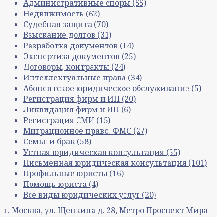
Административные споры
(55)
Недвижимость
(62)
Судебная защита
(70)
Взыскание долгов
(31)
Разработка документов
(14)
Экспертиза документов
(25)
Договоры, контракты
(24)
Интеллектуальные права
(34)
Абонентское юридическое обслуживание
(5)
Регистрация фирм и ИП
(20)
Ликвидация фирм и ИП
(6)
Регистрация СМИ
(15)
Миграционное право. ФМС
(27)
Семья и брак
(58)
Устная юридическая консультация
(55)
Письменная юридическая консультация
(101)
Профильные юристы
(16)
Помощь юриста
(4)
Все виды юридических услуг
(20)
г. Москва, ул. Щепкина д. 28, Метро Проспект Мира