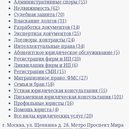
Административные споры
(55)
Недвижимость
(62)
Судебная защита
(70)
Взыскание долгов
(31)
Разработка документов
(14)
Экспертиза документов
(25)
Договоры, контракты
(24)
Интеллектуальные права
(34)
Абонентское юридическое обслуживание
(5)
Регистрация фирм и ИП
(20)
Ликвидация фирм и ИП
(6)
Регистрация СМИ
(15)
Миграционное право. ФМС
(27)
Семья и брак
(58)
Устная юридическая консультация
(55)
Письменная юридическая консультация
(101)
Профильные юристы
(16)
Помощь юриста
(4)
Все виды юридических услуг
(20)
г. Москва, ул. Щепкина д. 28, Метро Проспект Мира