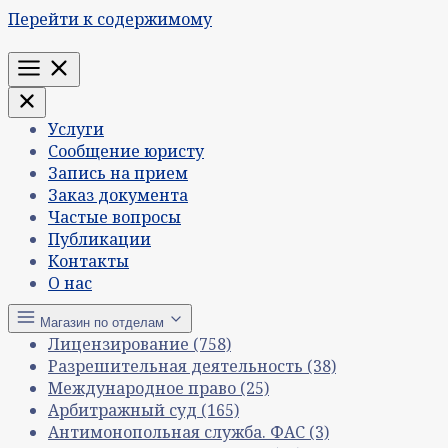
Перейти к содержимому
Меню
Услуги
Сообщение юристу
Запись на прием
Заказ документа
Частые вопросы
Публикации
Контакты
О нас
Магазин по отделам
Лицензирование
(758)
Разрешительная деятельность
(38)
Международное право
(25)
Арбитражный суд
(165)
Антимонопольная служба. ФАС
(3)