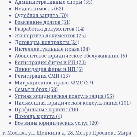
Административные споры
(55)
Недвижимость
(62)
Судебная защита
(70)
Взыскание долгов
(31)
Разработка документов
(14)
Экспертиза документов
(25)
Договоры, контракты
(24)
Интеллектуальные права
(34)
Абонентское юридическое обслуживание
(5)
Регистрация фирм и ИП
(20)
Ликвидация фирм и ИП
(6)
Регистрация СМИ
(15)
Миграционное право. ФМС
(27)
Семья и брак
(58)
Устная юридическая консультация
(55)
Письменная юридическая консультация
(101)
Профильные юристы
(16)
Помощь юриста
(4)
Все виды юридических услуг
(20)
г. Москва, ул. Щепкина д. 28, Метро Проспект Мира