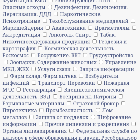
Фумигация. КФО
Ионизирующие. ИИИ
Опасные отходы
Дезинфекция. Дезинсекция.
Дератизация. ДДД
Наркотические.
Психотропные
Техобслуживание медизделий
Маркшейдерия
Авиатехника
Драгметаллы
Аккредитация
Алкоголь. Спирт
Табак.
Никотиносодержащая продукция
Геодезия и
картография
Космическая деятельность.
Роскосмос
Вооружение. ВВТ
Трудоустройство
Зоопарки. Содержание животных
Управление
МКД. ЖКХ
Услуги связи
Защита информации
Фарм склад. Фарм аптека
Возбудители
инфекций
Транспорт. Перевозки
Пожарная.
МЧС
Реставрация
Внешнеэкономическая
деятельность. ВЭД
Боеприпасы. Патроны
Взрывчатые материалы
Страховой брокер
Пиротехника
Промбезопасность
Лом
металлов
Защита от подделок
Шифрование
информации
Прочие лицензии и разрешения
Органы лицензирования
Федеральная служба по
надзору в сфере образования и науки, Рособрнадзор