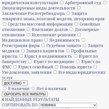
юридическая консультация
Арбитражный суд
Лицензируемые виды деятельности
Заключение Роспотребнадзора
Защита
товарного знака, полезной модели, авторских прав
Средства массовой информации
Семейные
отношения
Взыскание долгов
Договорные
отношения
Исполнение решения
Медицинское право
Недвижимость
Регистрация фирм
Судебная защита
Защита
медиков
Защита пациентов
Профильные
юристы
Юрист и недвижимость
Юрист по
банкротству
Юрист по медицине
Юрист по
ФМС
Юрист семейный
Помощь юриста
Уведомления, заявления
Все виды юридических
услуг
ДОСТУПНО
В наличии
Нет в наличии
СБРОСИТЬ ВСЕ ФИЛЬТРЫ
6
НАЙДЕННЫЕ РЕЗУЛЬТАТЫ
СОРТИРОВАТЬ ПО: