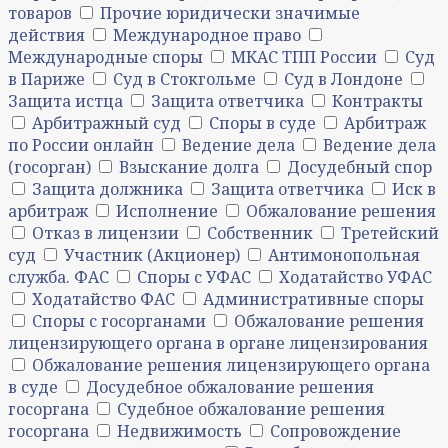
товаров
Прочие юридически значимые
действия
Международное право
Международные споры
МКАС ТПП России
Суд
в Париже
Суд в Стокгольме
Суд в Лондоне
Защита истца
Защита ответчика
Контракты
Арбитражный суд
Споры в суде
Арбитраж
по России онлайн
Ведение дела
Ведение дела
(госорган)
Взыскание долга
Досудебный спор
Защита должника
Защита ответчика
Иск в
арбитраж
Исполнение
Обжалование решения
Отказ в лицензии
Собственник
Третейский
суд
Участник (Акционер)
Антимонопольная
служба. ФАС
Споры с УФАС
Ходатайство УФАС
Ходатайство ФАС
Административные споры
Споры с госорганами
Обжалование решения
лицензирующего органа в органе лицензирования
Обжалование решения лицензирующего органа
в суде
Досудебное обжалование решения
госоргана
Судебное обжалование решения
госоргана
Недвижимость
Сопровождение