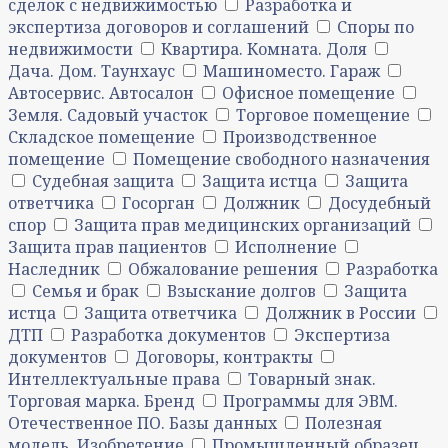
сделок с недвижимостью
Разработка и
экспертиза договоров и соглашений
Споры по
недвижимости
Квартира. Комната. Доля
Дача. Дом. Таунхаус
Машиноместо. Гараж
Автосервис. Автосалон
Офисное помещение
Земля. Садовый участок
Торговое помещение
Складское помещение
Производственное
помещение
Помещение свободного назначения
Судебная защита
Защита истца
Защита
ответчика
Госорган
Должник
Досудебный
спор
Защита прав медицинских организаций
Защита прав пациентов
Исполнение
Наследник
Обжалование решения
Разработка
Семья и брак
Взыскание долгов
Защита
истца
Защита ответчика
Должник в России
ДТП
Разработка документов
Экспертиза
документов
Договоры, контракты
Интеллектуальные права
Товарный знак.
Торговая марка. Бренд
Программы для ЭВМ.
Отечественное ПО. Базы данных
Полезная
модель. Изобретение
Промышленный образец