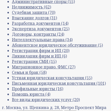
Административные споры
(55)
Недвижимость
(62)
Судебная защита
(70)
Взыскание долгов
(31)
Разработка документов
(14)
Экспертиза документов
(25)
Договоры, контракты
(24)
Интеллектуальные права
(34)
Абонентское юридическое обслуживание
(5)
Регистрация фирм и ИП
(20)
Ликвидация фирм и ИП
(6)
Регистрация СМИ
(15)
Миграционное право. ФМС
(27)
Семья и брак
(58)
Устная юридическая консультация
(55)
Письменная юридическая консультация
(101)
Профильные юристы
(16)
Помощь юриста
(4)
Все виды юридических услуг
(20)
г. Москва, ул. Щепкина д. 28, Метро Проспект Мира