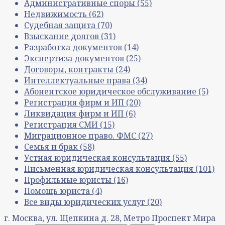
Административные споры
(55)
Недвижимость
(62)
Судебная защита
(70)
Взыскание долгов
(31)
Разработка документов
(14)
Экспертиза документов
(25)
Договоры, контракты
(24)
Интеллектуальные права
(34)
Абонентское юридическое обслуживание
(5)
Регистрация фирм и ИП
(20)
Ликвидация фирм и ИП
(6)
Регистрация СМИ
(15)
Миграционное право. ФМС
(27)
Семья и брак
(58)
Устная юридическая консультация
(55)
Письменная юридическая консультация
(101)
Профильные юристы
(16)
Помощь юриста
(4)
Все виды юридических услуг
(20)
г. Москва, ул. Щепкина д. 28, Метро Проспект Мира