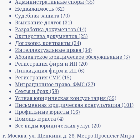
Административные споры
(55)
Недвижимость
(62)
Судебная защита
(70)
Взыскание долгов
(31)
Разработка документов
(14)
Экспертиза документов
(25)
Договоры, контракты
(24)
Интеллектуальные права
(34)
Абонентское юридическое обслуживание
(5)
Регистрация фирм и ИП
(20)
Ликвидация фирм и ИП
(6)
Регистрация СМИ
(15)
Миграционное право. ФМС
(27)
Семья и брак
(58)
Устная юридическая консультация
(55)
Письменная юридическая консультация
(101)
Профильные юристы
(16)
Помощь юриста
(4)
Все виды юридических услуг
(20)
г. Москва, ул. Щепкина д. 28, Метро Проспект Мира