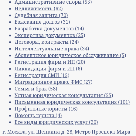
Административные споры
(55)
Недвижимость
(62)
Судебная защита
(70)
Взыскание долгов
(31)
Разработка документов
(14)
Экспертиза документов
(25)
Договоры, контракты
(24)
Интеллектуальные права
(34)
Абонентское юридическое обслуживание
(5)
Регистрация фирм и ИП
(20)
Ликвидация фирм и ИП
(6)
Регистрация СМИ
(15)
Миграционное право. ФМС
(27)
Семья и брак
(58)
Устная юридическая консультация
(55)
Письменная юридическая консультация
(101)
Профильные юристы
(16)
Помощь юриста
(4)
Все виды юридических услуг
(20)
г. Москва, ул. Щепкина д. 28, Метро Проспект Мира