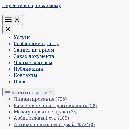
Перейти к содержимому
Меню
Услуги
Сообщение юристу
Запись на прием
Заказ документа
Частые вопросы
Публикации
Контакты
О нас
Магазин по отделам
Лицензирование
(758)
Разрешительная деятельность
(38)
Международное право
(25)
Арбитражный суд
(165)
Антимонопольная служба. ФАС
(3)