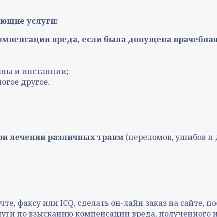
ющие услуги:
омпенсации вреда, если была допущена врачебна
аны и инстанции;
огое другое.
ри лечении различных травм
(переломов, ушибов и 
те, факсу или ICQ, сделать он-лайн заказ на сайте, 
луги по взысканию компенсации вреда, полученного 