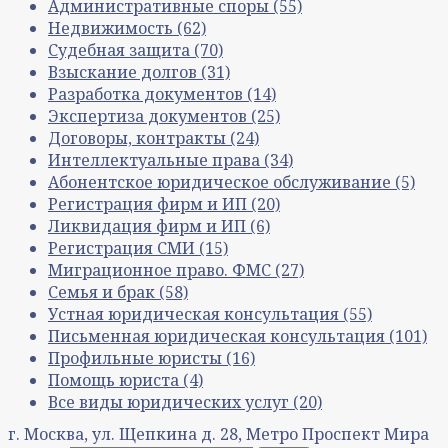
Административные споры
(55)
Недвижимость
(62)
Судебная защита
(70)
Взыскание долгов
(31)
Разработка документов
(14)
Экспертиза документов
(25)
Договоры, контракты
(24)
Интеллектуальные права
(34)
Абонентское юридическое обслуживание
(5)
Регистрация фирм и ИП
(20)
Ликвидация фирм и ИП
(6)
Регистрация СМИ
(15)
Миграционное право. ФМС
(27)
Семья и брак
(58)
Устная юридическая консультация
(55)
Письменная юридическая консультация
(101)
Профильные юристы
(16)
Помощь юриста
(4)
Все виды юридических услуг
(20)
г. Москва, ул. Щепкина д. 28, Метро Проспект Мира