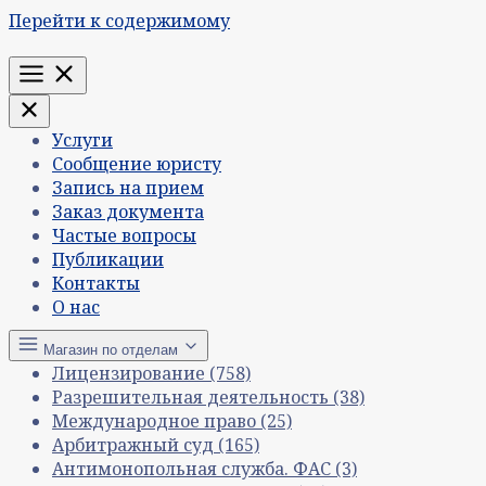
Перейти к содержимому
Меню
Услуги
Сообщение юристу
Запись на прием
Заказ документа
Частые вопросы
Публикации
Контакты
О нас
Магазин по отделам
Лицензирование
(758)
Разрешительная деятельность
(38)
Международное право
(25)
Арбитражный суд
(165)
Антимонопольная служба. ФАС
(3)