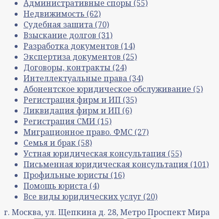
Административные споры
(55)
Недвижимость
(62)
Судебная защита
(70)
Взыскание долгов
(31)
Разработка документов
(14)
Экспертиза документов
(25)
Договоры, контракты
(24)
Интеллектуальные права
(34)
Абонентское юридическое обслуживание
(5)
Регистрация фирм и ИП
(35)
Ликвидация фирм и ИП
(6)
Регистрация СМИ
(15)
Миграционное право. ФМС
(27)
Семья и брак
(58)
Устная юридическая консультация
(55)
Письменная юридическая консультация
(101)
Профильные юристы
(16)
Помощь юриста
(4)
Все виды юридических услуг
(20)
г. Москва, ул. Щепкина д. 28, Метро Проспект Мира