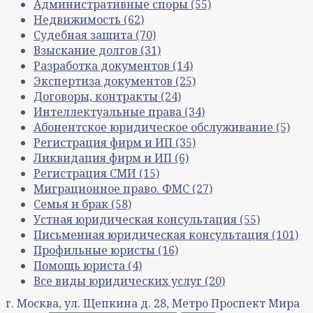
Административные споры
(55)
Недвижимость
(62)
Судебная защита
(70)
Взыскание долгов
(31)
Разработка документов
(14)
Экспертиза документов
(25)
Договоры, контракты
(24)
Интеллектуальные права
(34)
Абонентское юридическое обслуживание
(5)
Регистрация фирм и ИП
(35)
Ликвидация фирм и ИП
(6)
Регистрация СМИ
(15)
Миграционное право. ФМС
(27)
Семья и брак
(58)
Устная юридическая консультация
(55)
Письменная юридическая консультация
(101)
Профильные юристы
(16)
Помощь юриста
(4)
Все виды юридических услуг
(20)
г. Москва, ул. Щепкина д. 28, Метро Проспект Мира