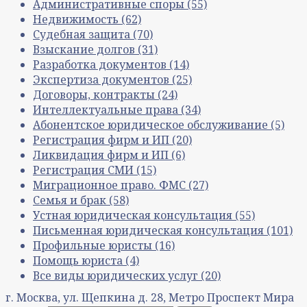
Административные споры
(55)
Недвижимость
(62)
Судебная защита
(70)
Взыскание долгов
(31)
Разработка документов
(14)
Экспертиза документов
(25)
Договоры, контракты
(24)
Интеллектуальные права
(34)
Абонентское юридическое обслуживание
(5)
Регистрация фирм и ИП
(20)
Ликвидация фирм и ИП
(6)
Регистрация СМИ
(15)
Миграционное право. ФМС
(27)
Семья и брак
(58)
Устная юридическая консультация
(55)
Письменная юридическая консультация
(101)
Профильные юристы
(16)
Помощь юриста
(4)
Все виды юридических услуг
(20)
г. Москва, ул. Щепкина д. 28, Метро Проспект Мира