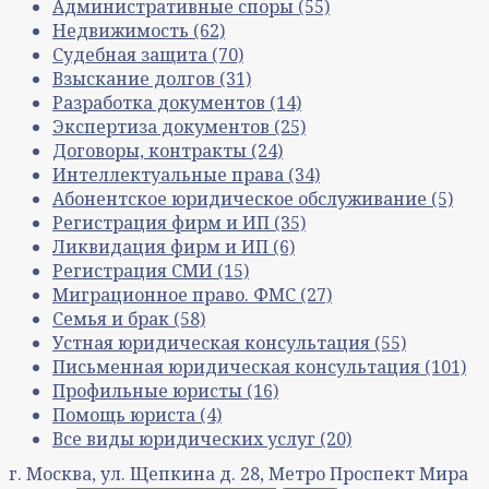
Административные споры
(55)
Недвижимость
(62)
Судебная защита
(70)
Взыскание долгов
(31)
Разработка документов
(14)
Экспертиза документов
(25)
Договоры, контракты
(24)
Интеллектуальные права
(34)
Абонентское юридическое обслуживание
(5)
Регистрация фирм и ИП
(35)
Ликвидация фирм и ИП
(6)
Регистрация СМИ
(15)
Миграционное право. ФМС
(27)
Семья и брак
(58)
Устная юридическая консультация
(55)
Письменная юридическая консультация
(101)
Профильные юристы
(16)
Помощь юриста
(4)
Все виды юридических услуг
(20)
г. Москва, ул. Щепкина д. 28, Метро Проспект Мира