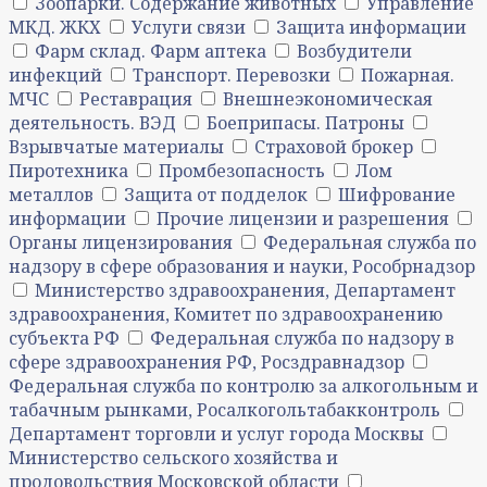
Зоопарки. Содержание животных
Управление
МКД. ЖКХ
Услуги связи
Защита информации
Фарм склад. Фарм аптека
Возбудители
инфекций
Транспорт. Перевозки
Пожарная.
МЧС
Реставрация
Внешнеэкономическая
деятельность. ВЭД
Боеприпасы. Патроны
Взрывчатые материалы
Страховой брокер
Пиротехника
Промбезопасность
Лом
металлов
Защита от подделок
Шифрование
информации
Прочие лицензии и разрешения
Органы лицензирования
Федеральная служба по
надзору в сфере образования и науки, Рособрнадзор
Министерство здравоохранения, Департамент
здравоохранения, Комитет по здравоохранению
субъекта РФ
Федеральная служба по надзору в
сфере здравоохранения РФ, Росздравнадзор
Федеральная служба по контролю за алкогольным и
табачным рынками, Росалкогольтабакконтроль
Департамент торговли и услуг города Москвы
Министерство сельского хозяйства и
продовольствия Московской области