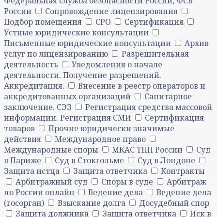
Федеральная служба безопасности России, ФСБ
России
Сопровождение лицензирования
Подбор помещения
СРО
Сертификация
Устные юридические консультации
Письменные юридические консультации
Архив
услуг по лицензированию
Разрешительная
деятельность
Уведомления о начале
деятельности. Получение разрешений.
Аккредитация.
Внесение в реестр операторов и
аккредитованных организаций
Санитарное
заключение. СЭЗ
Регистрация средства массовой
информации. Регистрация СМИ
Сертификация
товаров
Прочие юридически значимые
действия
Международное право
Международные споры
МКАС ТПП России
Суд
в Париже
Суд в Стокгольме
Суд в Лондоне
Защита истца
Защита ответчика
Контракты
Арбитражный суд
Споры в суде
Арбитраж
по России онлайн
Ведение дела
Ведение дела
(госорган)
Взыскание долга
Досудебный спор
Защита должника
Защита ответчика
Иск в