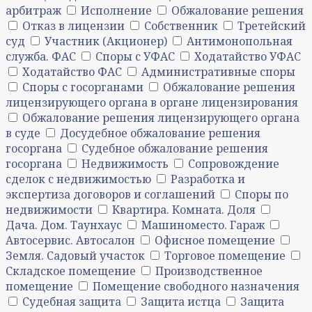
арбитраж
Исполнение
Обжалование решения
Отказ в лицензии
Собственник
Третейский
суд
Участник (Акционер)
Антимонопольная
служба. ФАС
Споры с УФАС
Ходатайство УФАС
Ходатайство ФАС
Административные споры
Споры с госорганами
Обжалование решения
лицензирующего органа в органе лицензирования
Обжалование решения лицензирующего органа
в суде
Досудебное обжалование решения
госоргана
Судебное обжалование решения
госоргана
Недвижимость
Сопровождение
сделок с недвижимостью
Разработка и
экспертиза договоров и соглашений
Споры по
недвижимости
Квартира. Комната. Доля
Дача. Дом. Таунхаус
Машиноместо. Гараж
Автосервис. Автосалон
Офисное помещение
Земля. Садовый участок
Торговое помещение
Складское помещение
Производственное
помещение
Помещение свободного назначения
Судебная защита
Защита истца
Защита