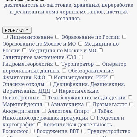
деятельность по заготовке, хранению, переработке
и реализации лома черных металлов, цветных
металлов.
РУБРИКИ
Лицензирование
Образование по России
Образование по Москве и МО
Медицина по
России
Медицина по Москве и МО
Санитарное заключение. СЭЗ
Гидрометеорология
Туроператор
Оператор
персональных данных
Обеззараживание.
Фумигация. КФО
Ионизирующие. ИИИ
Опасные отходы
Дезинфекция. Дезинсекция.
Дератизация. ДДД
Наркотические.
Психотропные
Техобслуживание медизделий
Маркшейдерия
Авиатехника
Драгметаллы
Аккредитация
Алкоголь. Спирт
Табак.
Никотиносодержащая продукция
Геодезия и
картография
Космическая деятельность.
Роскосмос
Вооружение. ВВТ
Трудоустройство