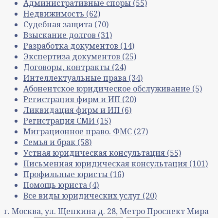
Административные споры
(55)
Недвижимость
(62)
Судебная защита
(70)
Взыскание долгов
(31)
Разработка документов
(14)
Экспертиза документов
(25)
Договоры, контракты
(24)
Интеллектуальные права
(34)
Абонентское юридическое обслуживание
(5)
Регистрация фирм и ИП
(20)
Ликвидация фирм и ИП
(6)
Регистрация СМИ
(15)
Миграционное право. ФМС
(27)
Семья и брак
(58)
Устная юридическая консультация
(55)
Письменная юридическая консультация
(101)
Профильные юристы
(16)
Помощь юриста
(4)
Все виды юридических услуг
(20)
г. Москва, ул. Щепкина д. 28, Метро Проспект Мира