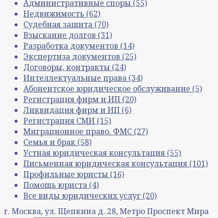
Административные споры
(55)
Недвижимость
(62)
Судебная защита
(70)
Взыскание долгов
(31)
Разработка документов
(14)
Экспертиза документов
(25)
Договоры, контракты
(24)
Интеллектуальные права
(34)
Абонентское юридическое обслуживание
(5)
Регистрация фирм и ИП
(20)
Ликвидация фирм и ИП
(6)
Регистрация СМИ
(15)
Миграционное право. ФМС
(27)
Семья и брак
(58)
Устная юридическая консультация
(55)
Письменная юридическая консультация
(101)
Профильные юристы
(16)
Помощь юриста
(4)
Все виды юридических услуг
(20)
г. Москва, ул. Щепкина д. 28, Метро Проспект Мира