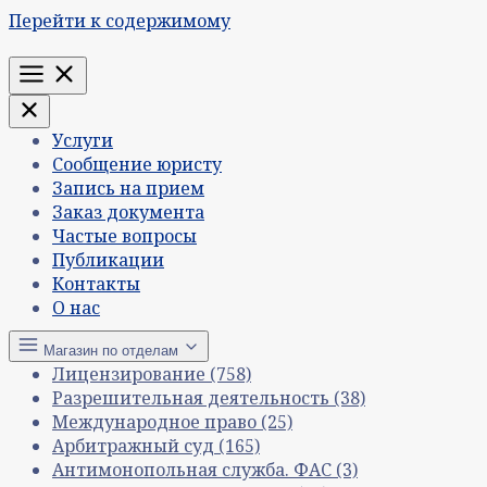
Перейти к содержимому
Меню
Услуги
Сообщение юристу
Запись на прием
Заказ документа
Частые вопросы
Публикации
Контакты
О нас
Магазин по отделам
Лицензирование
(758)
Разрешительная деятельность
(38)
Международное право
(25)
Арбитражный суд
(165)
Антимонопольная служба. ФАС
(3)