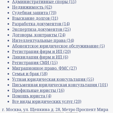
Административные споры
(55)
Недвижимость
(62)
Судебная защита
(70)
Взыскание долгов
(31)
Разработка документов
(14)
Экспертиза документов
(25)
Договоры, контракты
(24)
Интеллектуальные права
(34)
Абонентское юридическое обслуживание
(5)
Регистрация фирм и ИП
(20)
Ликвидация фирм и ИП
(6)
Регистрация СМИ
(15)
Миграционное право. ФМС
(27)
Семья и брак
(58)
Устная юридическая консультация
(55)
Письменная юридическая консультация
(101)
Профильные юристы
(16)
Помощь юриста
(4)
Все виды юридических услуг
(20)
г. Москва, ул. Щепкина д. 28, Метро Проспект Мира