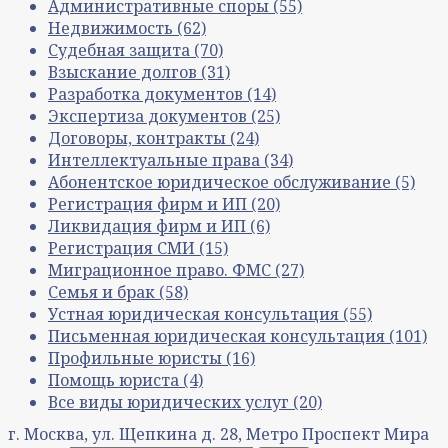
Административные споры
(55)
Недвижимость
(62)
Судебная защита
(70)
Взыскание долгов
(31)
Разработка документов
(14)
Экспертиза документов
(25)
Договоры, контракты
(24)
Интеллектуальные права
(34)
Абонентское юридическое обслуживание
(5)
Регистрация фирм и ИП
(20)
Ликвидация фирм и ИП
(6)
Регистрация СМИ
(15)
Миграционное право. ФМС
(27)
Семья и брак
(58)
Устная юридическая консультация
(55)
Письменная юридическая консультация
(101)
Профильные юристы
(16)
Помощь юриста
(4)
Все виды юридических услуг
(20)
г. Москва, ул. Щепкина д. 28, Метро Проспект Мира