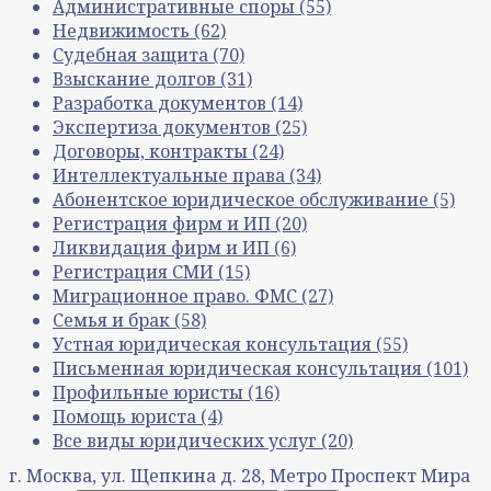
Административные споры
(55)
Недвижимость
(62)
Судебная защита
(70)
Взыскание долгов
(31)
Разработка документов
(14)
Экспертиза документов
(25)
Договоры, контракты
(24)
Интеллектуальные права
(34)
Абонентское юридическое обслуживание
(5)
Регистрация фирм и ИП
(20)
Ликвидация фирм и ИП
(6)
Регистрация СМИ
(15)
Миграционное право. ФМС
(27)
Семья и брак
(58)
Устная юридическая консультация
(55)
Письменная юридическая консультация
(101)
Профильные юристы
(16)
Помощь юриста
(4)
Все виды юридических услуг
(20)
г. Москва, ул. Щепкина д. 28, Метро Проспект Мира