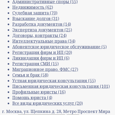
Административные споры
(55)
Недвижимость
(62)
Судебная защита
(70)
Взыскание долгов
(31)
Разработка документов
(14)
Экспертиза документов
(25)
Договоры, контракты
(24)
Интеллектуальные права
(34)
Абонентское юридическое обслуживание
(5)
Регистрация фирм и ИП
(20)
Ликвидация фирм и ИП
(6)
Регистрация СМИ
(15)
Миграционное право. ФМС
(27)
Семья и брак
(58)
Устная юридическая консультация
(55)
Письменная юридическая консультация
(101)
Профильные юристы
(16)
Помощь юриста
(4)
Все виды юридических услуг
(20)
г. Москва, ул. Щепкина д. 28, Метро Проспект Мира