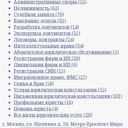
Административные споры
(55)
Недвижимость
(62)
Судебная защита
(70)
Взыскание долгов
(31)
Разработка документов
(14)
Экспертиза документов
(25)
Договоры, контракты
(24)
Интеллектуальные права
(34)
Абонентское юридическое обслуживание
(5)
Регистрация фирм и ИП
(20)
Ликвидация фирм и ИП
(6)
Регистрация СМИ
(15)
Миграционное право. ФМС
(27)
Семья и брак
(58)
Устная юридическая консультация
(55)
Письменная юридическая консультация
(101)
Профильные юристы
(16)
Помощь юриста
(4)
Все виды юридических услуг
(20)
г. Москва, ул. Щепкина д. 28, Метро Проспект Мира