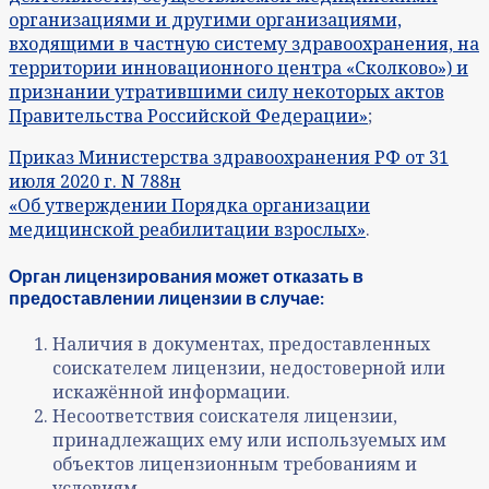
организациями и другими организациями,
входящими в частную систему здравоохранения, на
территории инновационного центра «Сколково») и
признании утратившими силу некоторых актов
Правительства Российской Федерации»
;
Приказ Министерства здравоохранения РФ от 31
июля 2020 г. N 788н
«Об утверждении Порядка организации
медицинской реабилитации взрослых»
.
Орган лицензирования может отказать в
предоставлении лицензии в случае:
Наличия в документах, предоставленных
соискателем лицензии, недостоверной или
искажённой информации.
Несоответствия соискателя лицензии,
принадлежащих ему или используемых им
объектов лицензионным требованиям и
условиям.