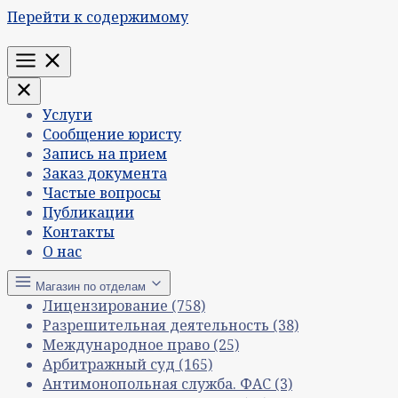
Перейти к содержимому
Меню
Услуги
Сообщение юристу
Запись на прием
Заказ документа
Частые вопросы
Публикации
Контакты
О нас
Магазин по отделам
Лицензирование
(758)
Разрешительная деятельность
(38)
Международное право
(25)
Арбитражный суд
(165)
Антимонопольная служба. ФАС
(3)