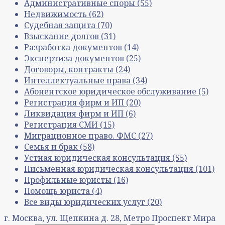
Административные споры
(55)
Недвижимость
(62)
Судебная защита
(70)
Взыскание долгов
(31)
Разработка документов
(14)
Экспертиза документов
(25)
Договоры, контракты
(24)
Интеллектуальные права
(34)
Абонентское юридическое обслуживание
(5)
Регистрация фирм и ИП
(20)
Ликвидация фирм и ИП
(6)
Регистрация СМИ
(15)
Миграционное право. ФМС
(27)
Семья и брак
(58)
Устная юридическая консультация
(55)
Письменная юридическая консультация
(101)
Профильные юристы
(16)
Помощь юриста
(4)
Все виды юридических услуг
(20)
г. Москва, ул. Щепкина д. 28, Метро Проспект Мира