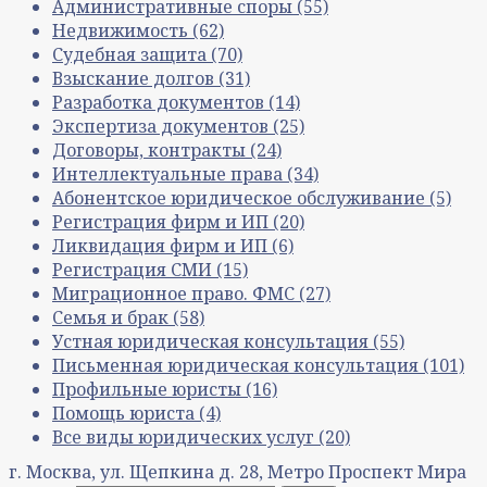
Административные споры
(55)
Недвижимость
(62)
Судебная защита
(70)
Взыскание долгов
(31)
Разработка документов
(14)
Экспертиза документов
(25)
Договоры, контракты
(24)
Интеллектуальные права
(34)
Абонентское юридическое обслуживание
(5)
Регистрация фирм и ИП
(20)
Ликвидация фирм и ИП
(6)
Регистрация СМИ
(15)
Миграционное право. ФМС
(27)
Семья и брак
(58)
Устная юридическая консультация
(55)
Письменная юридическая консультация
(101)
Профильные юристы
(16)
Помощь юриста
(4)
Все виды юридических услуг
(20)
г. Москва, ул. Щепкина д. 28, Метро Проспект Мира