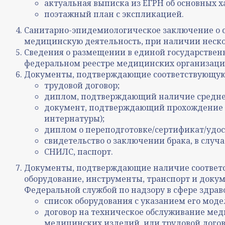
актуальная выписка из ЕГРН об основных 
поэтажный план с экспликацией.
Санитарно-эпидемиологическое заключение о 
медицинскую деятельность, при наличии несколь
Сведения о размещении в единой государствен
федеральном реестре медицинских организаций
Документы, подтверждающие соответствующую
трудовой договор;
диплом, подтверждающий наличие среднег
документ, подтверждающий прохождение п
интернатуры);
диплом о переподготовке/сертификат/удо
свидетельство о заключении брака, в случ
СНИЛС, паспорт.
Документы, подтверждающие наличие соответс
оборудование, инструменты, транспорт и док
Федеральной службой по надзору в сфере здрав
список оборудования с указанием его мод
договор на техническое обслуживание ме
медицинских изделий, или трудовой дого