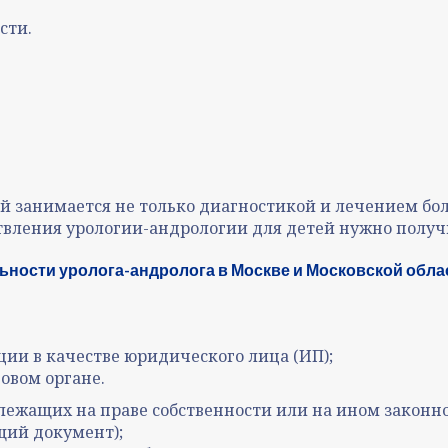
сти.
ый занимается не только диагностикой и лечением бо
ествления урологии-андрологии для детей нужно пол
льности
уролога-андролога в Москве и Московской обла
ции в качестве юридического лица (ИП);
говом органе.
жащих на праве собственности или на ином законн
щий документ);