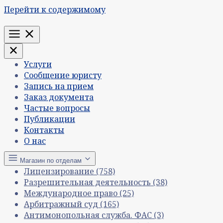
Перейти к содержимому
Меню
Услуги
Сообщение юристу
Запись на прием
Заказ документа
Частые вопросы
Публикации
Контакты
О нас
Магазин по отделам
Лицензирование
(758)
Разрешительная деятельность
(38)
Международное право
(25)
Арбитражный суд
(165)
Антимонопольная служба. ФАС
(3)