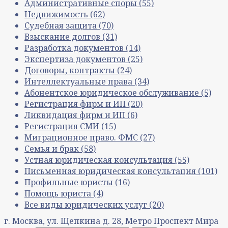
Административные споры
(55)
Недвижимость
(62)
Судебная защита
(70)
Взыскание долгов
(31)
Разработка документов
(14)
Экспертиза документов
(25)
Договоры, контракты
(24)
Интеллектуальные права
(34)
Абонентское юридическое обслуживание
(5)
Регистрация фирм и ИП
(20)
Ликвидация фирм и ИП
(6)
Регистрация СМИ
(15)
Миграционное право. ФМС
(27)
Семья и брак
(58)
Устная юридическая консультация
(55)
Письменная юридическая консультация
(101)
Профильные юристы
(16)
Помощь юриста
(4)
Все виды юридических услуг
(20)
г. Москва, ул. Щепкина д. 28, Метро Проспект Мира