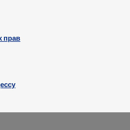
х прав
ессу