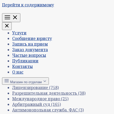
Перейти к содержимому
Меню
Услуги
Сообщение юристу
Запись на прием
Заказ документа
Частые вопросы
Публикации
Контакты
О нас
Магазин по отделам
Лицензирование
(758)
Разрешительная деятельность
(38)
Международное право
(25)
Арбитражный суд
(165)
Антимонопольная служба. ФАС
(3)